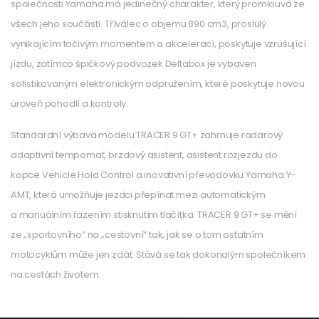
společnosti Yamaha má jedinečný charakter, který promlouvá ze
všech jeho součástí. Tříválec o objemu 890 cm3, proslulý
vynikajícím točivým momentem a akcelerací, poskytuje vzrušující
jízdu, zatímco špičkový podvozek Deltabox je vybaven
sofistikovaným elektronickým odpružením, které poskytuje novou
úroveň pohodlí a kontroly.
Standardní výbava modelu TRACER 9 GT+ zahrnuje radarový
adaptivní tempomat, brzdový asistent, asistent rozjezdu do
kopce Vehicle Hold Control a inovativní převodovku Yamaha Y-
AMT, která umožňuje jezdci přepínat mezi automatickým
a manuálním řazením stisknutím tlačítka. TRACER 9 GT+ se mění
ze „sportovního“ na „cestovní“ tak, jak se o tom ostatním
motocyklům může jen zdát. Stává se tak dokonalým společníkem
na cestách životem.