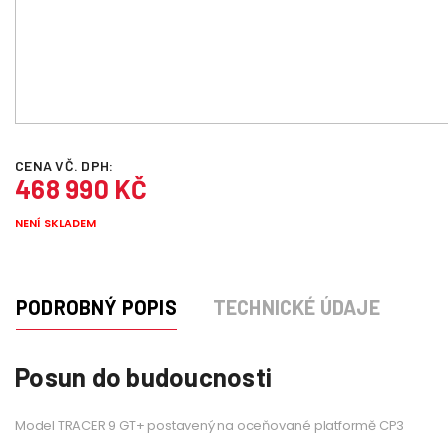
CENA VČ. DPH:
468 990 KČ
NENÍ SKLADEM
PODROBNÝ POPIS
TECHNICKÉ ÚDAJE
Posun do budoucnosti
Model TRACER 9 GT+ postavený na oceňované platformě CP3