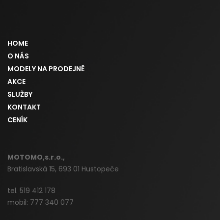
HOME
O NÁS
MODELY NA PRODEJNĚ
AKCE
SLUŽBY
KONTAKT
CENÍK
MOTOMO,s.r.o.,
Bratislavská 15, 693 01 Hustopeče
tel. 519 412 178
mobil: 777 340 077