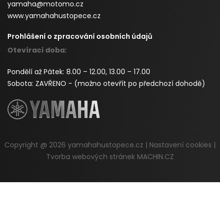
yamaha@motomo.cz
www.yamahahustopece.cz
Prohlášení o zpracování osobních údajů
Otevírací doba:
Pondělí až Pátek: 8.00 – 12.00, 13.00 – 17.00
Sobota: ZAVŘENO - (možno otevřít po předchozí dohodě)
Copyright @ 2026
yamahahustopece.cz
|
Nastavení cookies
|
Tvorba webových stránek MACHIN.CZ