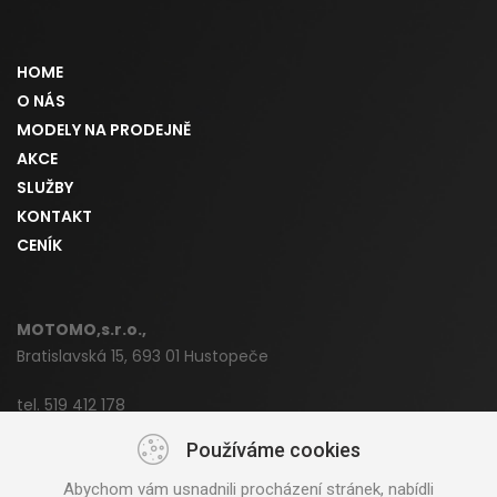
HOME
O NÁS
MODELY NA PRODEJNĚ
AKCE
SLUŽBY
KONTAKT
CENÍK
MOTOMO,s.r.o.,
Bratislavská 15, 693 01 Hustopeče
tel. 519 412 178
mobil: 777 340 077
Používáme cookies
yamaha@motomo.cz
Abychom vám usnadnili procházení stránek, nabídli