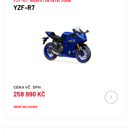
YZF-R7: možno i ve verzi 35kW
YZF-R7
CENA VČ. DPH:
258 990 KČ
NENÍ SKLADEM