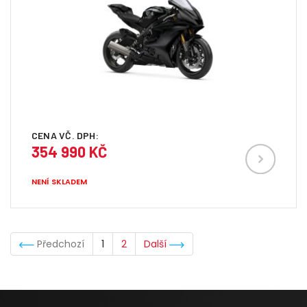
CENA VČ. DPH:
354 990 KČ
NENÍ SKLADEM
Předchozí
1
2
Další